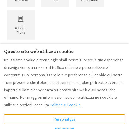
0,75 Km
Treno
Questo sito web utilizza i cookie
Utilizziamo cookie e tecnologie simili per migliorare la tua esperienza
di navigazione, analizzare il traffico del sito e personalizzare i
Cosa è fornito
Riguardo a noi
Going green
contenuti. Puoi personalizzare le tue preferenze sui cookie qui sotto.
Informativa sulla Privacy
Impressum
Tieni presente che il blocco di alcuni tipi di cookie potrebbe avere un
impatto sulla tua esperienza sul nostro sito Web e sui servizi che
offriamo. Per maggiori informazioni su come utilizziamo i cookie e
Italiano
EUR
+43 699 1731 7344
sulle tue opzioni, consulta
Politica sui cookie
Personalizza
Wartschensiedlung 2, Lienz,
©
2026
Apartment Lilly Lienz
Tyrol, Austria 9905
.
Tutti i diritti riservati
- Offerto
Rifiuta tutti