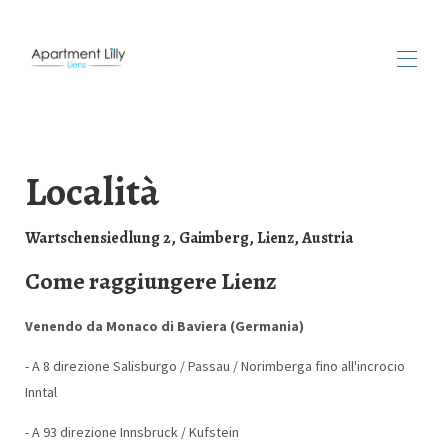
Inizio
Descrizione
Località
Disponibilità
Prezzi
Galleria
Wartschensiedlung 2, Gaimberg, Lienz, Austria
Mappa
Come raggiungere Lienz
Vedere e fare
▾
Recensioni
Contatto
Venendo da Monaco di Baviera (Germania)
- A 8 direzione Salisburgo / Passau / Norimberga fino all'incrocio
Inntal
- A 93 direzione Innsbruck / Kufstein