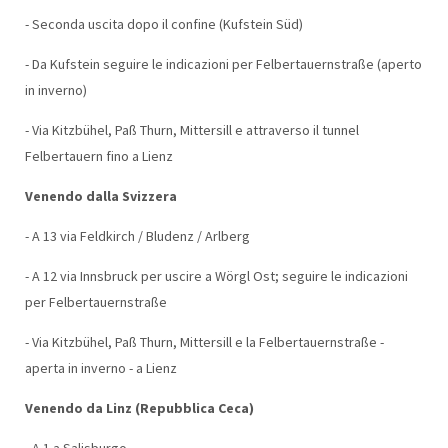
- Seconda uscita dopo il confine (Kufstein Süd)
- Da Kufstein seguire le indicazioni per Felbertauernstraße (aperto
in inverno)
- Via Kitzbühel, Paß Thurn, Mittersill e attraverso il tunnel
Felbertauern fino a Lienz
Venendo dalla Svizzera
- A 13 via Feldkirch / Bludenz / Arlberg
- A 12 via Innsbruck per uscire a Wörgl Ost; seguire le indicazioni
per Felbertauernstraße
- Via Kitzbühel, Paß Thurn, Mittersill e la Felbertauernstraße -
aperta in inverno - a Lienz
Venendo da Linz (Repubblica Ceca)
- A 1 a Salisburgo