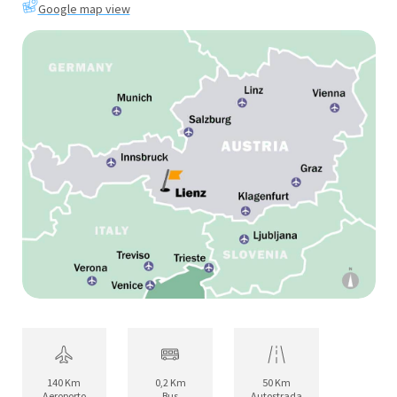
Google map view
140 Km
0,2 Km
50 Km
Aeroporto
Bus
Autostrada