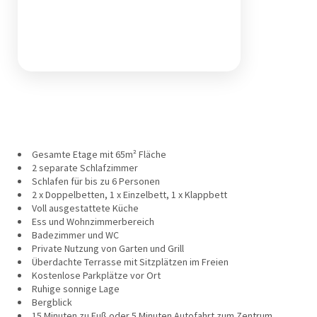
Gesamte Etage mit 65m² Fläche
2 separate Schlafzimmer
Schlafen für bis zu 6 Personen
2 x Doppelbetten, 1 x Einzelbett, 1 x Klappbett
Voll ausgestattete Küche
Ess und Wohnzimmerbereich
Badezimmer und WC
Private Nutzung von Garten und Grill
Überdachte Terrasse mit Sitzplätzen im Freien
Kostenlose Parkplätze vor Ort
Ruhige sonnige Lage
Bergblick
15 Minuten zu Fuß oder 5 Minuten Autofahrt zum Zentrum