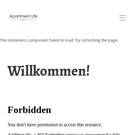
The HomeHero component failed to load. Try refreshing the page.
Start
Übersicht
Verfügbarkeit
Willkommen!
Preise
Fotos
Lage
Sehen und Erleben
▾
Bewertungen
Kontakt