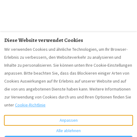
Diese Website verwendet Cookies
Wir verwenden Cookies und ähnliche Technologien, um Ihr Browser-
Erlebnis zu verbessern, den Websiteverkehr zu analysieren und
Inhalte zu personalisieren. Sie können unten Ihre Cookie-Einstellungen
Was ist enthalten?
Über uns
Going green
anpassen. Bitte beachten Sie, dass das Blockieren einiger Arten von
Datenschutzrichtlinien
Impressum
Cookies Auswirkungen auf Ihr Erlebnis auf unserer Website und auf
die von uns angebotenen Dienste haben kann. Weitere Informationen
zur Verwendung von Cookies durch uns und Ihren Optionen finden Sie
Deutsch
EUR
+43 699 1731 7344
unter
Cookie-Richtlinie
Anpassen
Wartschensiedlung 2, Lienz,
©
2026
Apartment Lilly Lienz
Tyrol, Österreich 9905
.
Alle Rechte vorbehalten
-
Alle ablehnen
E-Mail
:
Powered by
Lodgify